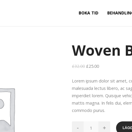
BOKA TID
BEHANDLIN
Woven 
£
32.00
£
25.00
Lorem ipsum dolor sit amet, co
malesuada lectus libero, ac sag
imperdiet lorem. Quisque vehic
mattis magna. In felis dui, ele
commodo purus.
Woven
-
+
LÄGG
Bag