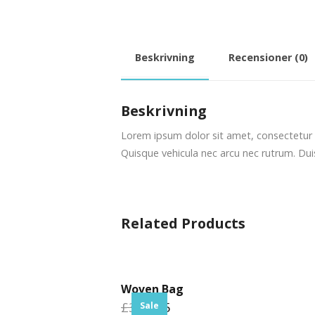
Beskrivning
Recensioner (0)
Beskrivning
Lorem ipsum dolor sit amet, consectetur a
Quisque vehicula nec arcu nec rutrum. Dui
Related Products
Woven Bag
£32
£25
Sale