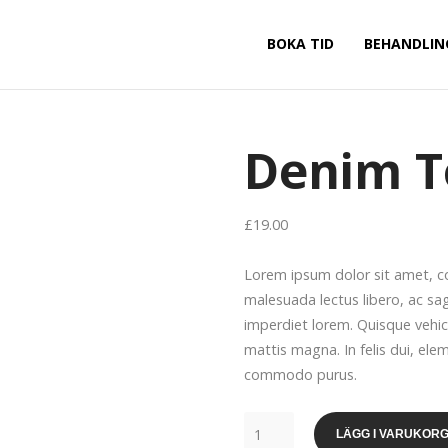
BOKA TID
BEHANDLIN
Denim T
£
19.00
Lorem ipsum dolor sit amet, co
malesuada lectus libero, ac sag
imperdiet lorem. Quisque vehic
mattis magna. In felis dui, ele
commodo purus.
Denim
LÄGG I VARUKOR
Tote